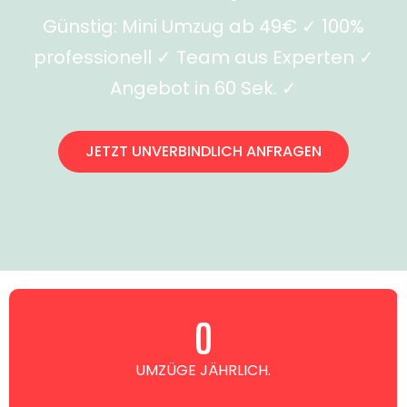
Günstig: Mini Umzug ab 49€ ✓ 100%
professionell ✓ Team aus Experten ✓
Angebot in 60 Sek. ✓
JETZT UNVERBINDLICH ANFRAGEN
0
UMZÜGE JÄHRLICH.