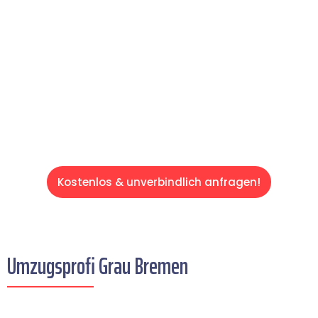
Ihren Umzug schnell, sicher und effizient
gestaltet. Lassen Sie uns den schweren Teil
übernehmen & freuen Sie sich auf einen
entspannten und kostengünstigen Servive!
Kostenlos & unverbindlich anfragen!
Umzugsprofi Grau Bremen