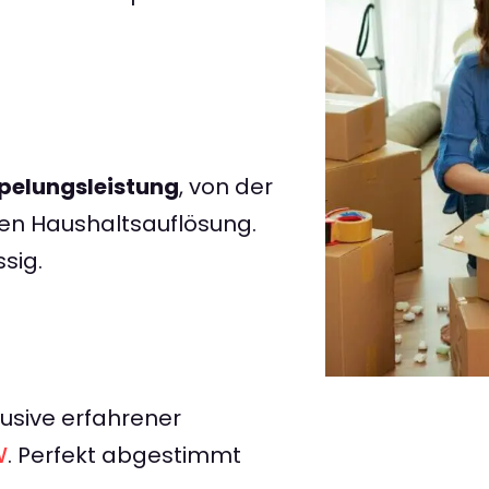
elungsleistung
, von der
ten Haushaltsauflösung.
ssig.
lusive erfahrener
W
. Perfekt abgestimmt