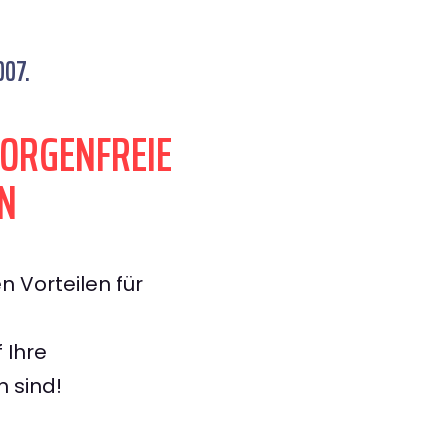
007.
SORGENFREIE
N
n Vorteilen für
 Ihre
n sind!