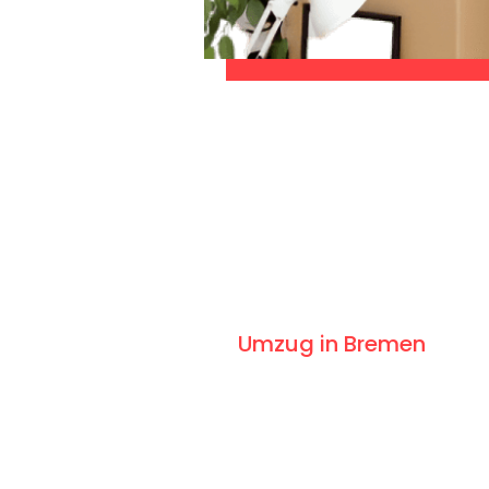
CHES ANGEBOT IN
UNTER 60 SE
gslosen & sorgenfreien
Umzug in Bremen
: Erl
 gestaltet. Lassen Sie uns den schweren Teil
entspannten und kostengünstigen Servive!