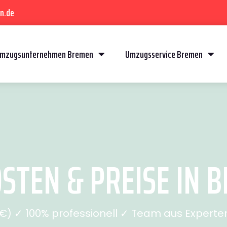
n.de
mzugsunternehmen Bremen
Umzugsservice Bremen
TEN & PREISE IN 
) ✓ 100% professionell ✓ Team aus Experten