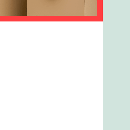
KUNDEN
:
eben Sie, wie unser Expertenteam
 übernehmen & freuen Sie sich auf