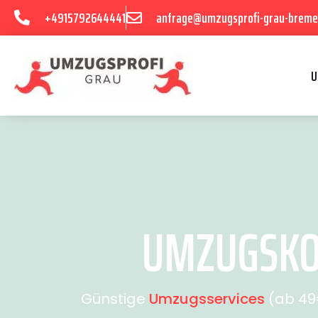
+4915792644441
anfrage@umzugsprofi-grau-breme
U
UMZUGSKOS
Günstige
Umzugsservices
(ab 49€