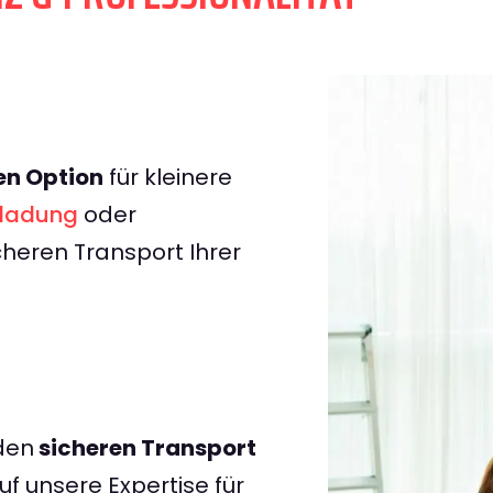
en Option
für kleinere
iladung
oder
icheren Transport Ihrer
den
sicheren Transport
uf unsere Expertise für