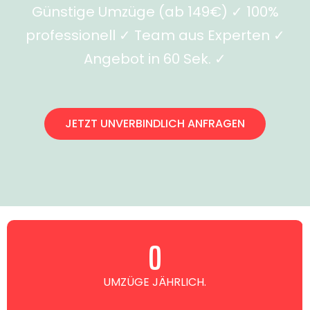
Günstige Umzüge (ab 149€) ✓ 100%
professionell ✓ Team aus Experten ✓
Angebot in 60 Sek. ✓
JETZT UNVERBINDLICH ANFRAGEN
0
UMZÜGE JÄHRLICH.