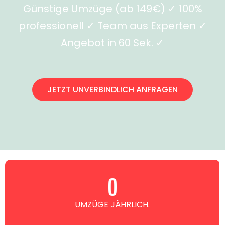
Günstige Umzüge (ab 149€) ✓ 100%
professionell ✓ Team aus Experten ✓
Angebot in 60 Sek. ✓
JETZT UNVERBINDLICH ANFRAGEN
0
UMZÜGE JÄHRLICH.