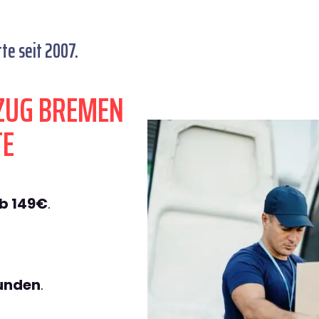
e seit 2007.
ZUG BREMEN
TE
b 149€
.
tunden
.