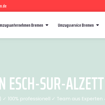
n.de
mzugsunternehmen Bremen
Umzugsservice Bremen
ESCH-SUR-ALZETTE
✓ 100% professionell ✓ Team aus Experten ✓