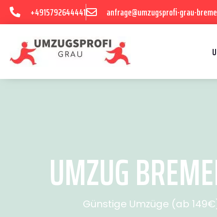
+4915792644441
anfrage@umzugsprofi-grau-breme
U
UMZUG BREMEN 
Günstige Umzüge (ab 149€) 