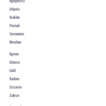
Bydgoszcz
Gdynia
Kraków
Poznań
Sosnowiec
Wrocław
Bytom
Gliwice
Łódź
Radom
Szczecin
Zabrze