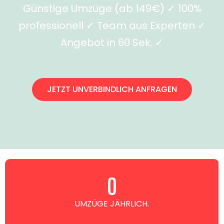
Günstige Umzüge (ab 149€) ✓ 100%
professionell ✓ Team aus Experten ✓
Angebot in 60 Sek. ✓
JETZT UNVERBINDLICH ANFRAGEN
0
UMZÜGE JÄHRLICH.