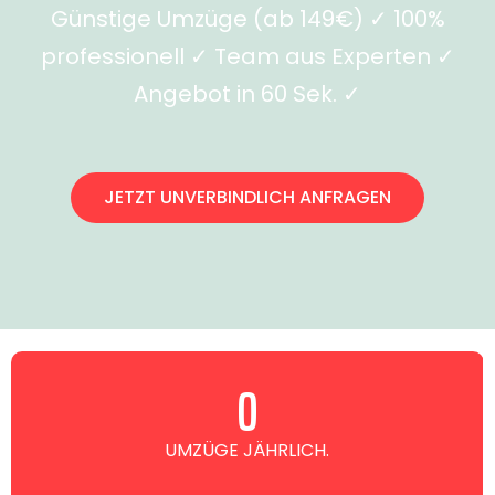
Günstige Umzüge (ab 149€) ✓ 100%
professionell ✓ Team aus Experten ✓
Angebot in 60 Sek. ✓
JETZT UNVERBINDLICH ANFRAGEN
0
UMZÜGE JÄHRLICH.