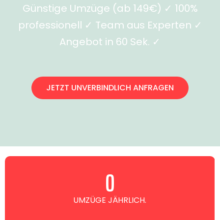
Günstige Umzüge (ab 149€) ✓ 100%
professionell ✓ Team aus Experten ✓
Angebot in 60 Sek. ✓
JETZT UNVERBINDLICH ANFRAGEN
0
UMZÜGE JÄHRLICH.