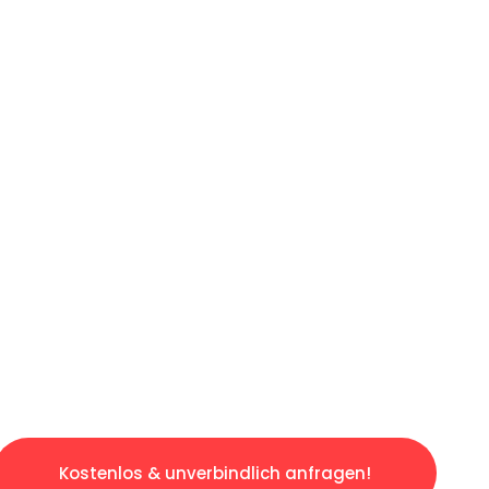
ICHES ANGEBOT IN
UNTER 60 S
slosen & sorgenfreien Umzug in Bremen: Erleb
taltet. Lassen Sie uns den schweren Teil übe
tspannten und kostengünstigen Servive!
Kostenlos & unverbindlich anfragen!