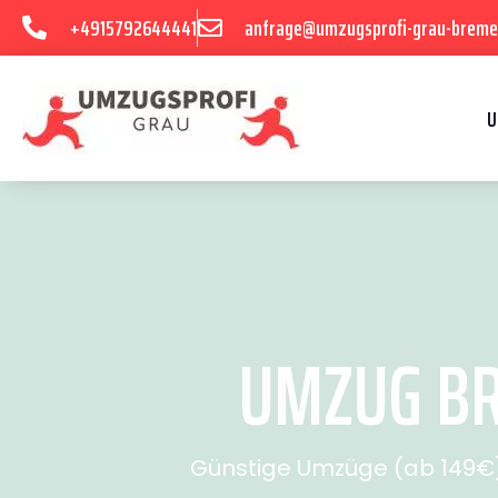
+4915792644441
anfrage@umzugsprofi-grau-breme
U
UMZUG BR
Günstige Umzüge (ab 149€) 