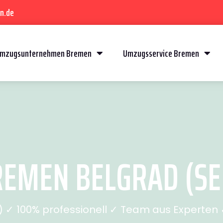
n.de
mzugsunternehmen Bremen
Umzugsservice Bremen
EMEN BELGRAD (SEI
✓ 100% professionell ✓ Team aus Experten ✓