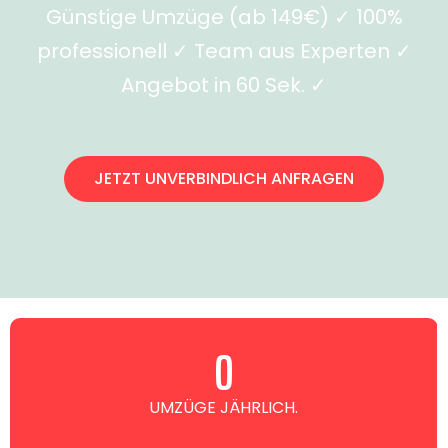
Günstige Umzüge (ab 149€) ✓ 100%
professionell ✓ Team aus Experten ✓
Angebot in 60 Sek. ✓
JETZT UNVERBINDLICH ANFRAGEN
0
UMZÜGE JÄHRLICH.