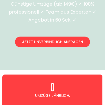
Günstige Umzüge (ab 149€) ✓ 100%
professionell ✓ Team aus Experten ✓
Angebot in 60 Sek. ✓
JETZT UNVERBINDLICH ANFRAGEN
0
UMZÜGE JÄHRLICH.