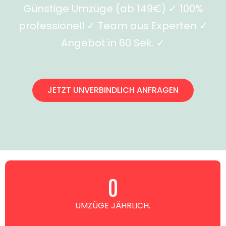
Günstige Umzüge (ab 149€) ✓ 100%
professionell ✓ Team aus Experten ✓
Angebot in 60 Sek. ✓
JETZT UNVERBINDLICH ANFRAGEN
0
UMZÜGE JÄHRLICH.