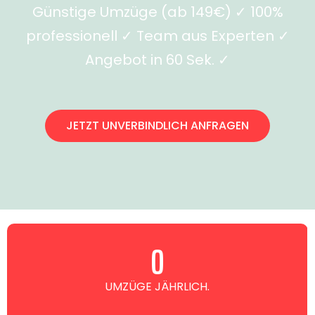
Günstige Umzüge (ab 149€) ✓ 100%
professionell ✓ Team aus Experten ✓
Angebot in 60 Sek. ✓
JETZT UNVERBINDLICH ANFRAGEN
0
UMZÜGE JÄHRLICH.