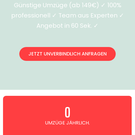
Günstige Umzüge (ab 149€) ✓ 100%
professionell ✓ Team aus Experten ✓
Angebot in 60 Sek. ✓
JETZT UNVERBINDLICH ANFRAGEN
0
UMZÜGE JÄHRLICH.