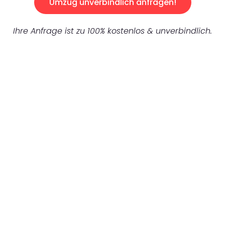
Umzug unverbindlich anfragen!
Ihre Anfrage ist zu 100% kostenlos & unverbindlich.
UNVERBINDLICHES ANGEBOT IN
UNTER 60 SEKUNDEN
:
Machen Sie sich bereit für einen
reibungslosen & sorgenfreien Umzug in
Bremen: Erleben Sie, wie unser Expertenteam
Ihren Umzug schnell, sicher und effizient
gestaltet. Lassen Sie uns den schweren Teil
übernehmen & freuen Sie sich auf einen