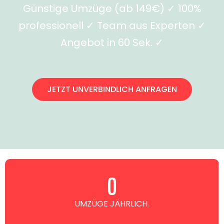
Günstige Umzüge (ab 149€) ✓ 100%
professionell ✓ Team aus Experten ✓
Angebot in 60 Sek. ✓
JETZT UNVERBINDLICH ANFRAGEN
0
UMZÜGE JÄHRLICH.