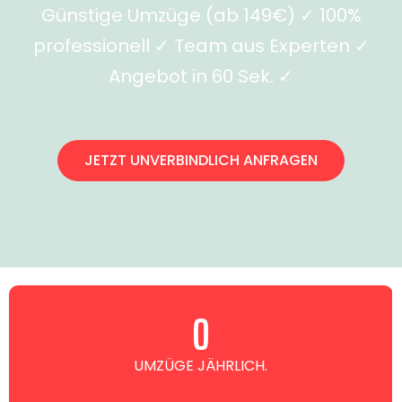
Günstige Umzüge (ab 149€) ✓ 100%
professionell ✓ Team aus Experten ✓
Angebot in 60 Sek. ✓
JETZT UNVERBINDLICH ANFRAGEN
0
UMZÜGE JÄHRLICH.