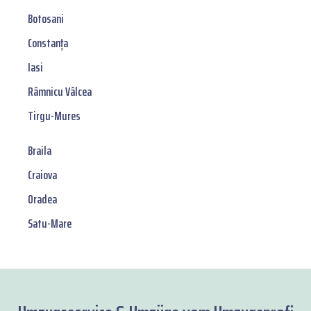
Botosani
Constanța
Iasi
Râmnicu Vâlcea
Tirgu-Mures
Braila
Craiova
Oradea
Satu-Mare