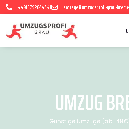
+4915792644441
anfrage@umzugsprofi-grau-breme
U
UMZUG BRE
Günstige Umzüge (ab 149€) 