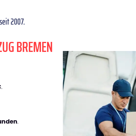
eit 2007.
ZUG BREMEN
€
.
tunden
.