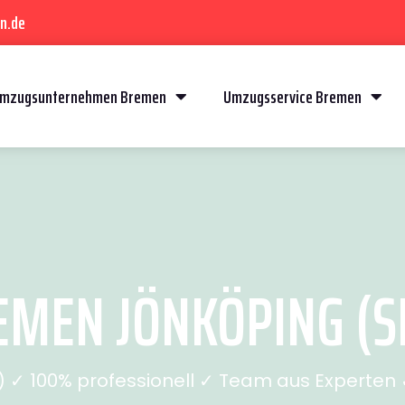
n.de
mzugsunternehmen Bremen
Umzugsservice Bremen
MEN JÖNKÖPING (SE
✓ 100% professionell ✓ Team aus Experten ✓