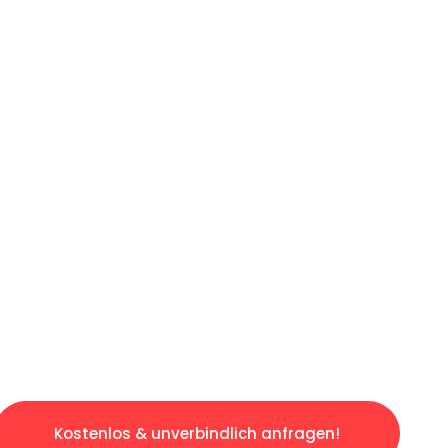
ICHES ANGEBOT IN
UNTER 60 S
slosen & sorgenfreien Umzug in Bremen: Erleb
taltet. Lassen Sie uns den schweren Teil übe
tspannten und kostengünstigen Servive!
Kostenlos & unverbindlich anfragen!