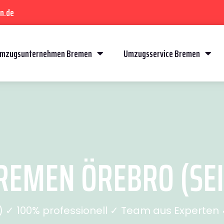
n.de
mzugsunternehmen Bremen
Umzugsservice Bremen
EMEN ÖREBRO (SEI
✓ 100% professionell ✓ Team aus Experten ✓