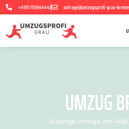
+4915792644441
anfrage@umzugsprofi-grau-breme
U
UMZUG BR
Günstige Umzüge (ab 149€) 