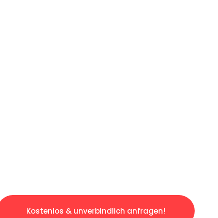
ICHES ANGEBOT IN
UNTER 60 S
slosen & sorgenfreien Umzug in Bremen: Erleb
taltet. Lassen Sie uns den schweren Teil übe
tspannten und kostengünstigen Servive!
Kostenlos & unverbindlich anfragen!