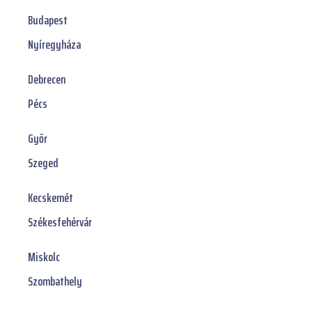
Budapest
Nyíregyháza
Debrecen
Pécs
Győr
Szeged
Kecskemét
Székesfehérvár
Miskolc
Szombathely