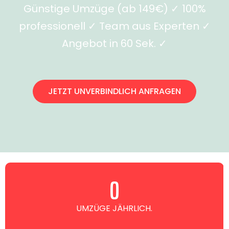
Günstige Umzüge (ab 149€) ✓ 100%
professionell ✓ Team aus Experten ✓
Angebot in 60 Sek. ✓
JETZT UNVERBINDLICH ANFRAGEN
0
UMZÜGE JÄHRLICH.