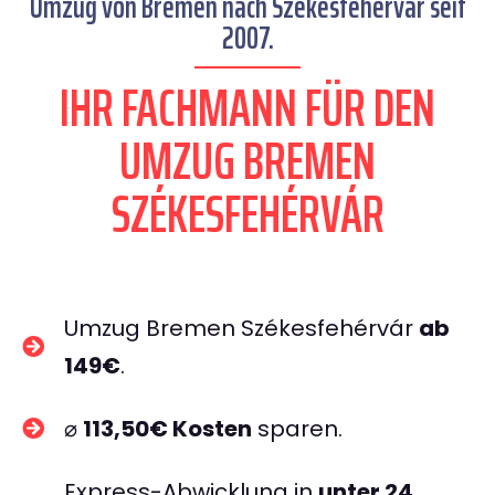
Umzug von Bremen nach Székesfehérvár seit
2007.
IHR FACHMANN FÜR DEN
UMZUG BREMEN
SZÉKESFEHÉRVÁR
Umzug Bremen Székesfehérvár
ab
149€
.
⌀
113,50€ Kosten
sparen.
Express-Abwicklung in
unter 24