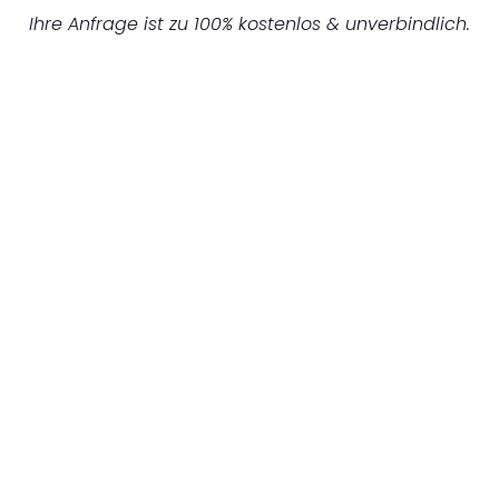
Ihre Anfrage ist zu 100% kostenlos & unverbindlich.
UNVERBINDLICHES ANGEBOT IN
UNTER 60 SEKUNDEN
:
Machen Sie sich bereit für einen
reibungslosen & sorgenfreien Umzug in
Bremen: Erleben Sie, wie unser Expertenteam
Ihren Umzug schnell, sicher und effizient
gestaltet. Lassen Sie uns den schweren Teil
übernehmen & freuen Sie sich auf einen
entspannten und kostengünstigen Servive!