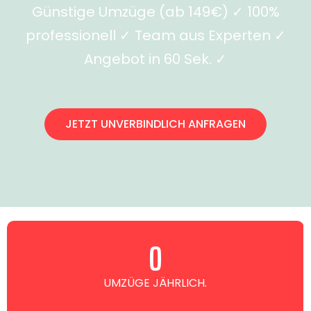
Günstige Umzüge (ab 149€) ✓ 100%
professionell ✓ Team aus Experten ✓
Angebot in 60 Sek. ✓
JETZT UNVERBINDLICH ANFRAGEN
0
UMZÜGE JÄHRLICH.