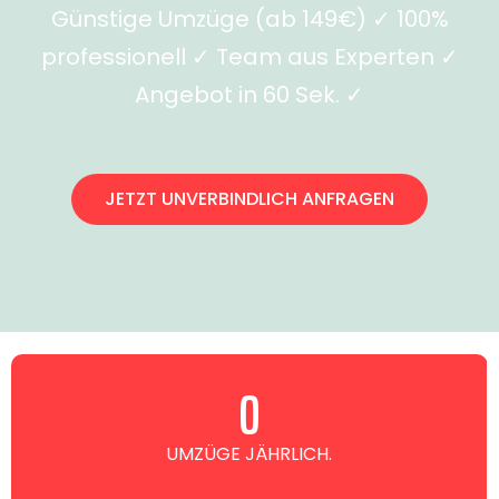
Günstige Umzüge (ab 149€) ✓ 100%
professionell ✓ Team aus Experten ✓
Angebot in 60 Sek. ✓
JETZT UNVERBINDLICH ANFRAGEN
0
UMZÜGE JÄHRLICH.