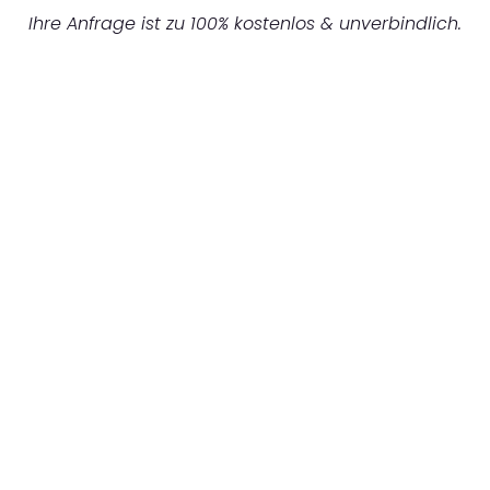
Ihre Anfrage ist zu 100% kostenlos & unverbindlich.
UNVERBINDLICHES ANGEBOT IN
UNTER 60 SEKUNDEN
:
Machen Sie sich bereit für einen
reibungslosen & sorgenfreien Umzug in
Bremen: Erleben Sie, wie unser Expertenteam
Ihren Umzug schnell, sicher und effizient
gestaltet. Lassen Sie uns den schweren Teil
übernehmen & freuen Sie sich auf einen
entspannten und kostengünstigen Servive!