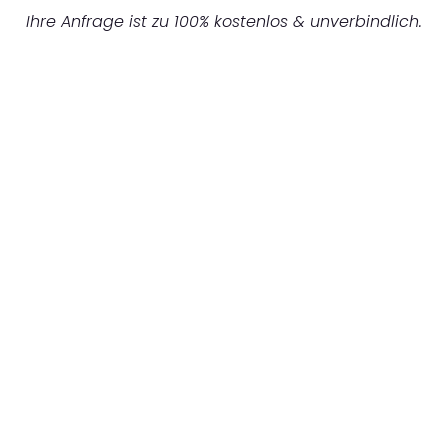
Ihre Anfrage ist zu 100% kostenlos & unverbindlich.
UNVERBINDLICHES ANGEBOT IN
UNTER 60 SEKUNDEN
:
Machen Sie sich bereit für einen
reibungslosen & sorgenfreien Umzug in
Bremen: Erleben Sie, wie unser Expertenteam
Ihren Umzug schnell, sicher und effizient
gestaltet. Lassen Sie uns den schweren Teil
übernehmen & freuen Sie sich auf einen
entspannten und kostengünstigen Servive!