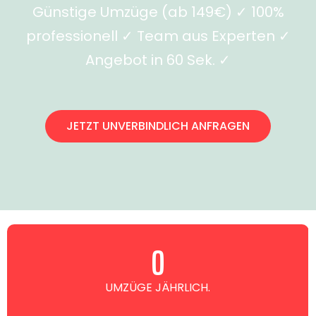
Günstige Umzüge (ab 149€) ✓ 100%
professionell ✓ Team aus Experten ✓
Angebot in 60 Sek. ✓
JETZT UNVERBINDLICH ANFRAGEN
0
UMZÜGE JÄHRLICH.