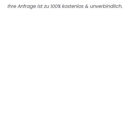
Ihre Anfrage ist zu 100% kostenlos & unverbindlich.
UNVERBINDLICHES ANGEBOT IN
UNTER 60 SEKUNDEN
:
Machen Sie sich bereit für einen
reibungslosen & sorgenfreien Umzug in
Bremen: Erleben Sie, wie unser Expertenteam
Ihren Umzug schnell, sicher und effizient
gestaltet. Lassen Sie uns den schweren Teil
übernehmen & freuen Sie sich auf einen
entspannten und kostengünstigen Servive!