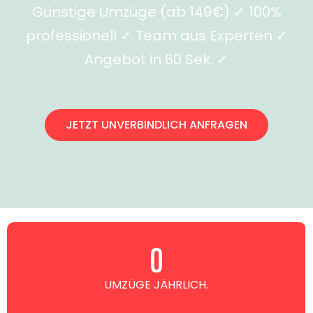
Günstige Umzüge (ab 149€) ✓ 100%
professionell ✓ Team aus Experten ✓
Angebot in 60 Sek. ✓
JETZT UNVERBINDLICH ANFRAGEN
0
UMZÜGE JÄHRLICH.