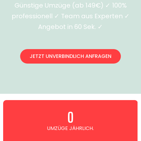
Günstige Umzüge (ab 149€) ✓ 100%
professionell ✓ Team aus Experten ✓
Angebot in 60 Sek. ✓
JETZT UNVERBINDLICH ANFRAGEN
0
UMZÜGE JÄHRLICH.