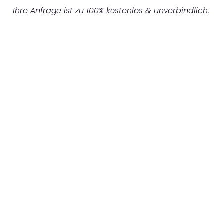
Ihre Anfrage ist zu 100% kostenlos & unverbindlich.
UNVERBINDLICHES ANGEBOT IN
UNTER 60 SEKUNDEN
:
Machen Sie sich bereit für einen
reibungslosen & sorgenfreien Umzug in
Bremen: Erleben Sie, wie unser Expertenteam
Ihren Umzug schnell, sicher und effizient
gestaltet. Lassen Sie uns den schweren Teil
übernehmen & freuen Sie sich auf einen
entspannten und kostengünstigen Servive!