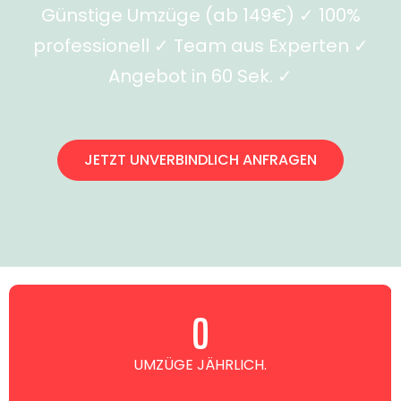
Günstige Umzüge (ab 149€) ✓ 100%
professionell ✓ Team aus Experten ✓
Angebot in 60 Sek. ✓
JETZT UNVERBINDLICH ANFRAGEN
0
UMZÜGE JÄHRLICH.