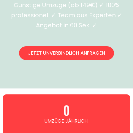
Günstige Umzüge (ab 149€) ✓ 100%
professionell ✓ Team aus Experten ✓
Angebot in 60 Sek. ✓
JETZT UNVERBINDLICH ANFRAGEN
0
UMZÜGE JÄHRLICH.