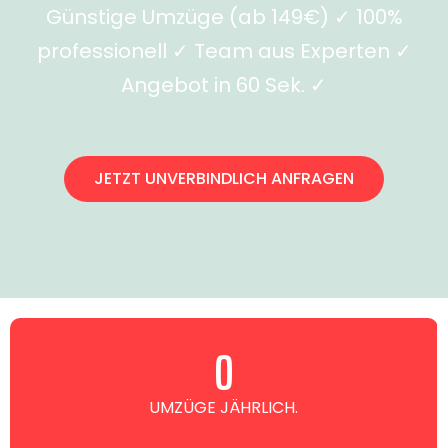
Günstige Umzüge (ab 149€) ✓ 100%
professionell ✓ Team aus Experten ✓
Angebot in 60 Sek. ✓
JETZT UNVERBINDLICH ANFRAGEN
0
UMZÜGE JÄHRLICH.