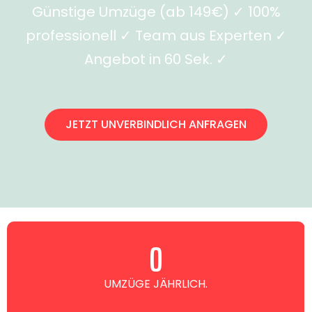
Günstige Umzüge (ab 149€) ✓ 100%
professionell ✓ Team aus Experten ✓
Angebot in 60 Sek. ✓
JETZT UNVERBINDLICH ANFRAGEN
0
UMZÜGE JÄHRLICH.