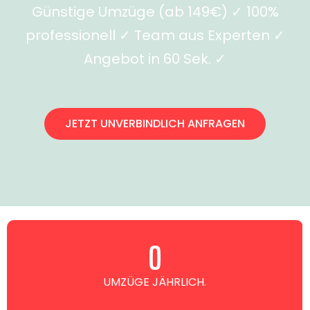
Günstige Umzüge (ab 149€) ✓ 100%
professionell ✓ Team aus Experten ✓
Angebot in 60 Sek. ✓
JETZT UNVERBINDLICH ANFRAGEN
0
UMZÜGE JÄHRLICH.