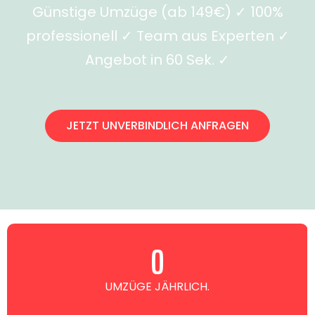
Günstige Umzüge (ab 149€) ✓ 100%
professionell ✓ Team aus Experten ✓
Angebot in 60 Sek. ✓
JETZT UNVERBINDLICH ANFRAGEN
0
UMZÜGE JÄHRLICH.