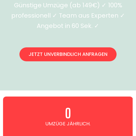
Günstige Umzüge (ab 149€) ✓ 100%
professionell ✓ Team aus Experten ✓
Angebot in 60 Sek. ✓
JETZT UNVERBINDLICH ANFRAGEN
0
UMZÜGE JÄHRLICH.