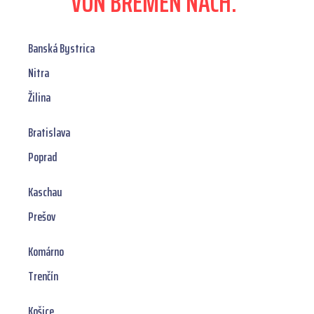
VON BREMEN NACH:
Banská Bystrica
Nitra
Žilina
Bratislava
Poprad
Kaschau
Prešov
Komárno
Trenčín
Košice