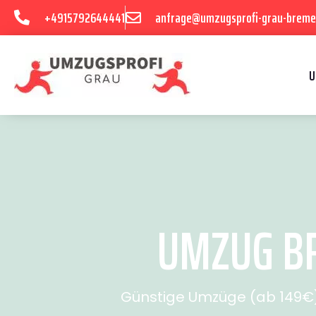
+4915792644441
anfrage@umzugsprofi-grau-breme
U
UMZUG BR
Günstige Umzüge (ab 149€) 