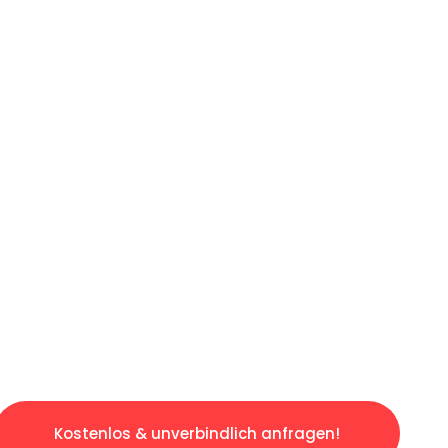
ICHES ANGEBOT IN
UNTER 60 S
slosen & sorgenfreien Umzug in Bremen: Erleb
taltet. Lassen Sie uns den schweren Teil übe
tspannten und kostengünstigen Servive!
Kostenlos & unverbindlich anfragen!