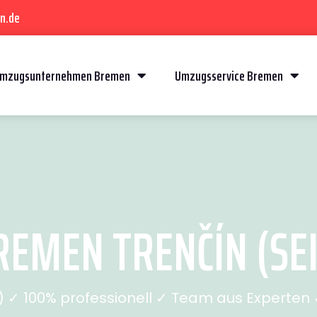
n.de
mzugsunternehmen Bremen
Umzugsservice Bremen
EMEN TRENČÍN (SEI
✓ 100% professionell ✓ Team aus Experten ✓