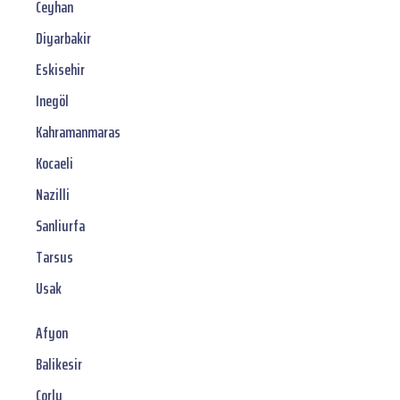
Ceyhan
Diyarbakir
Eskisehir
Inegöl
Kahramanmaras
Kocaeli
Nazilli
Sanliurfa
Tarsus
Usak
Afyon
Balikesir
Corlu