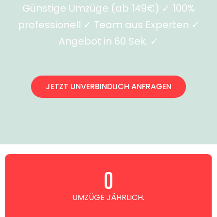
Günstige Umzüge (ab 149€) ✓ 100%
professionell ✓ Team aus Experten ✓
Angebot in 60 Sek. ✓
JETZT UNVERBINDLICH ANFRAGEN
0
UMZÜGE JÄHRLICH.