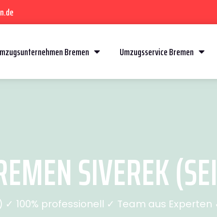
n.de
mzugsunternehmen Bremen
Umzugsservice Bremen
EMEN SIVEREK (SEI
✓ 100% professionell ✓ Team aus Experten ✓