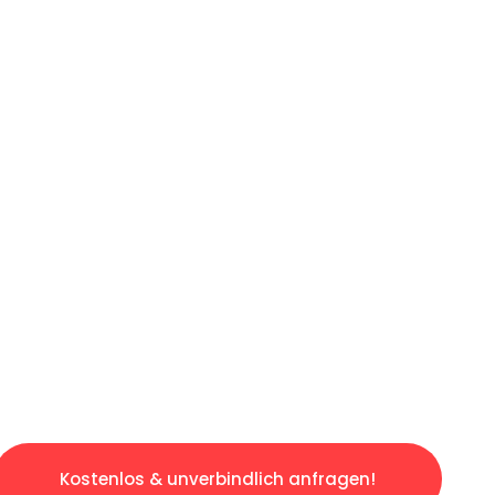
ICHES ANGEBOT IN
UNTER 60 S
slosen & sorgenfreien Umzug in Bremen: Erleb
taltet. Lassen Sie uns den schweren Teil übe
tspannten und kostengünstigen Servive!
Kostenlos & unverbindlich anfragen!