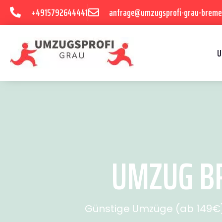
+4915792644441
anfrage@umzugsprofi-grau-breme
U
UMZUG BR
Günstige Umzüge (ab 149€) 