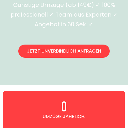
Günstige Umzüge (ab 149€) ✓ 100%
professionell ✓ Team aus Experten ✓
Angebot in 60 Sek. ✓
JETZT UNVERBINDLICH ANFRAGEN
0
UMZÜGE JÄHRLICH.