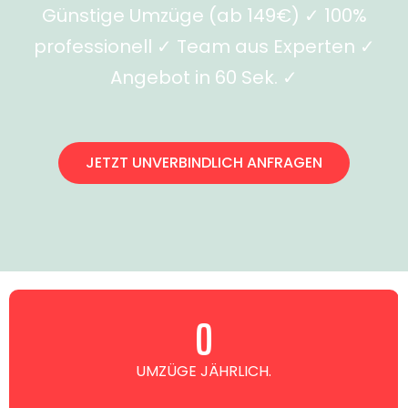
Günstige Umzüge (ab 149€) ✓ 100%
professionell ✓ Team aus Experten ✓
Angebot in 60 Sek. ✓
JETZT UNVERBINDLICH ANFRAGEN
0
UMZÜGE JÄHRLICH.