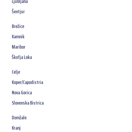
Ljubljana
Šentjur
Brežice
Kamnik
Maribor
Škofja Loka
Celje
Koper/Capodistria
Nova Gorica
Slovenska Bistrica
Domžale
Kranj