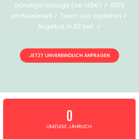
Günstige Umzüge (ab 149€) ✓ 100%
professionell ✓ Team aus Experten ✓
Angebot in 60 Sek. ✓
JETZT UNVERBINDLICH ANFRAGEN
0
UMZÜGE JÄHRLICH.