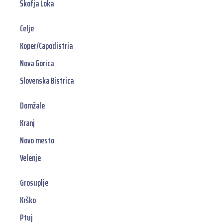
Škofja Loka
Celje
Koper/Capodistria
Nova Gorica
Slovenska Bistrica
Domžale
Kranj
Novo mesto
Velenje
Grosuplje
Krško
Ptuj