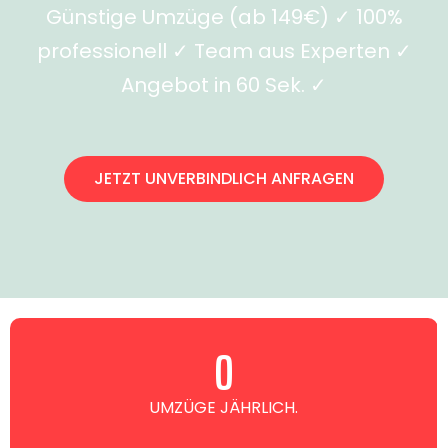
Günstige Umzüge (ab 149€) ✓ 100%
professionell ✓ Team aus Experten ✓
Angebot in 60 Sek. ✓
JETZT UNVERBINDLICH ANFRAGEN
0
UMZÜGE JÄHRLICH.