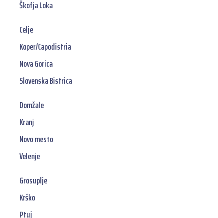
Škofja Loka
Celje
Koper/Capodistria
Nova Gorica
Slovenska Bistrica
Domžale
Kranj
Novo mesto
Velenje
Grosuplje
Krško
Ptuj