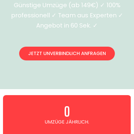
Günstige Umzüge (ab 149€) ✓ 100%
professionell ✓ Team aus Experten ✓
Angebot in 60 Sek. ✓
JETZT UNVERBINDLICH ANFRAGEN
0
UMZÜGE JÄHRLICH.