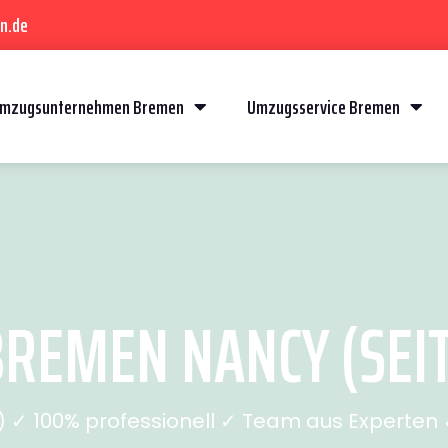
n.de
mzugsunternehmen Bremen
Umzugsservice Bremen
REMEN NANCY (SEIT
✓ 100% professionell ✓ Team aus Experten ✓