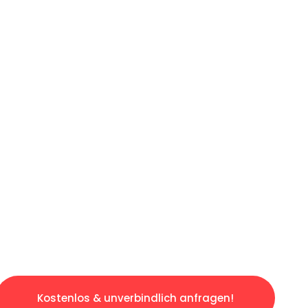
ICHES ANGEBOT IN
UNTER 60 S
slosen & sorgenfreien Umzug in Bremen: Erleb
taltet. Lassen Sie uns den schweren Teil übe
tspannten und kostengünstigen Servive!
Kostenlos & unverbindlich anfragen!