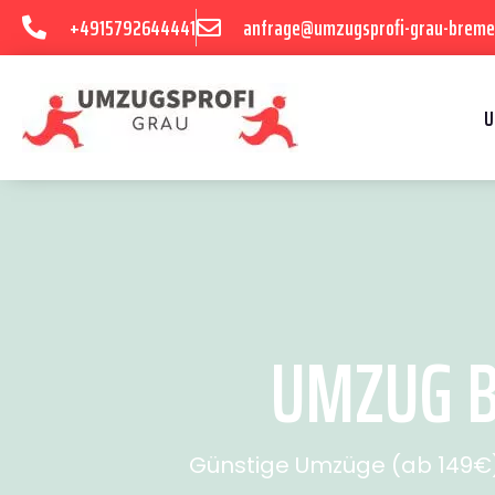
+4915792644441
anfrage@umzugsprofi-grau-breme
U
UMZUG B
Günstige Umzüge (ab 149€) 