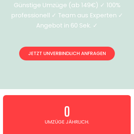
Günstige Umzüge (ab 149€) ✓ 100%
professionell ✓ Team aus Experten ✓
Angebot in 60 Sek. ✓
JETZT UNVERBINDLICH ANFRAGEN
0
UMZÜGE JÄHRLICH.