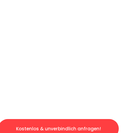
ICHES ANGEBOT IN
UNTER 60 S
slosen & sorgenfreien Umzug in Bremen: Erleb
taltet. Lassen Sie uns den schweren Teil übe
tspannten und kostengünstigen Servive!
Kostenlos & unverbindlich anfragen!