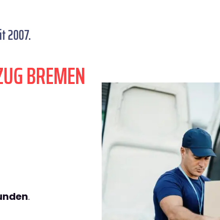
t 2007.
ZUG BREMEN
tunden
.