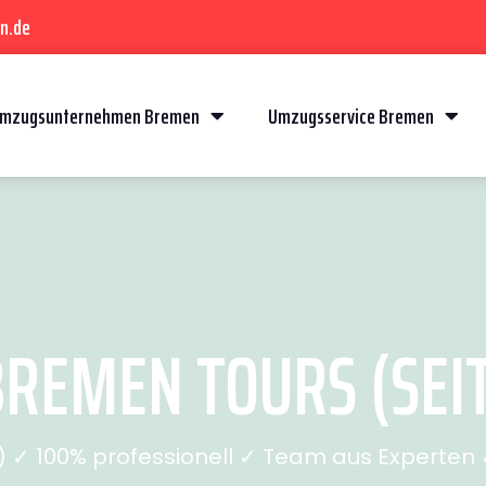
n.de
mzugsunternehmen Bremen
Umzugsservice Bremen
REMEN TOURS (SEIT
✓ 100% professionell ✓ Team aus Experten ✓