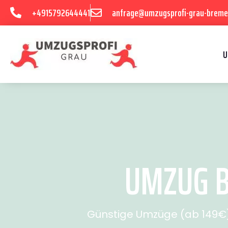
+4915792644441
anfrage@umzugsprofi-grau-breme
U
UMZUG B
Günstige Umzüge (ab 149€) 