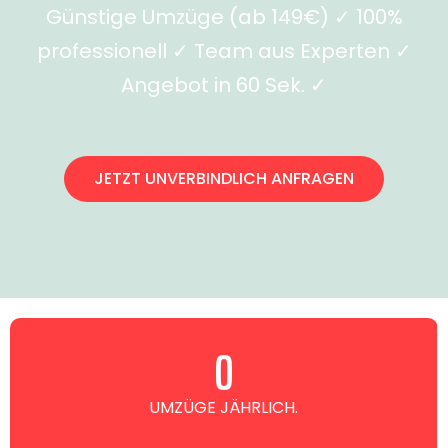
Günstige Umzüge (ab 149€) ✓ 100%
professionell ✓ Team aus Experten ✓
Angebot in 60 Sek. ✓
JETZT UNVERBINDLICH ANFRAGEN
0
UMZÜGE JÄHRLICH.