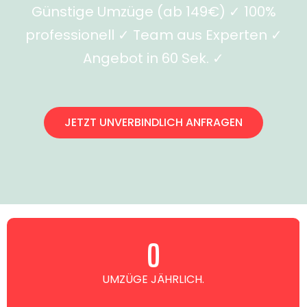
Günstige Umzüge (ab 149€) ✓ 100%
professionell ✓ Team aus Experten ✓
Angebot in 60 Sek. ✓
JETZT UNVERBINDLICH ANFRAGEN
0
UMZÜGE JÄHRLICH.