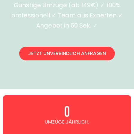
Günstige Umzüge (ab 149€) ✓ 100%
professionell ✓ Team aus Experten ✓
Angebot in 60 Sek. ✓
JETZT UNVERBINDLICH ANFRAGEN
0
UMZÜGE JÄHRLICH.