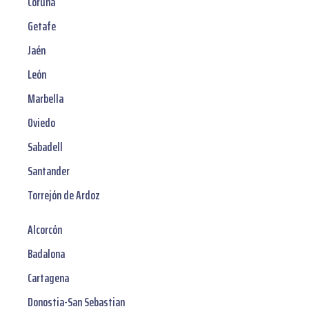
Coruña
Getafe
Jaén
León
Marbella
Oviedo
Sabadell
Santander
Torrejón de Ardoz
Alcorcón
Badalona
Cartagena
Donostia-San Sebastian