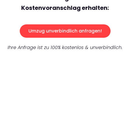
Kostenvoranschlag erhalten:
Umzug unverbindlich anfragen!
Ihre Anfrage ist zu 100% kostenlos & unverbindlich.
UNVERBINDLICHES ANGEBOT IN
UNTER 60 SEKUNDEN
:
Machen Sie sich bereit für einen
reibungslosen & sorgenfreien Umzug in
Bremen: Erleben Sie, wie unser Expertenteam