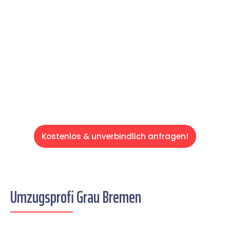
Ihren Umzug schnell, sicher und effizient
gestaltet. Lassen Sie uns den schweren Teil
übernehmen & freuen Sie sich auf einen
entspannten und kostengünstigen Servive!
Kostenlos & unverbindlich anfragen!
Umzugsprofi Grau Bremen