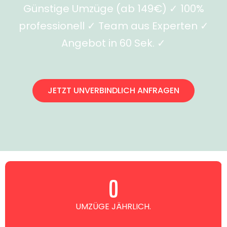
Günstige Umzüge (ab 149€) ✓ 100%
professionell ✓ Team aus Experten ✓
Angebot in 60 Sek. ✓
JETZT UNVERBINDLICH ANFRAGEN
0
UMZÜGE JÄHRLICH.