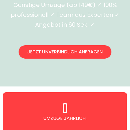
Günstige Umzüge (ab 149€) ✓ 100%
professionell ✓ Team aus Experten ✓
Angebot in 60 Sek. ✓
JETZT UNVERBINDLICH ANFRAGEN
0
UMZÜGE JÄHRLICH.