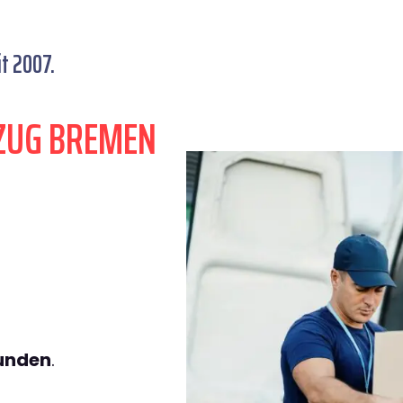
t 2007.
ZUG BREMEN
tunden
.