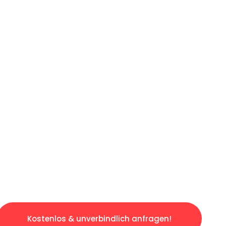
ICHES ANGEBOT IN
UNTER 60 S
slosen & sorgenfreien Umzug in Bremen: Erleb
taltet. Lassen Sie uns den schweren Teil übe
tspannten und kostengünstigen Servive!
Kostenlos & unverbindlich anfragen!