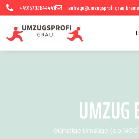
+4915792644441
anfrage@umzugsprofi-grau-breme
U
UMZUG B
Günstige Umzüge (ab 149€) 