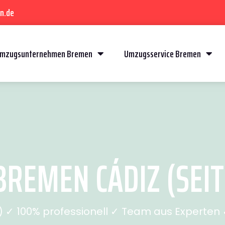
n.de
mzugsunternehmen Bremen
Umzugsservice Bremen
REMEN CÁDIZ (SEIT
✓ 100% professionell ✓ Team aus Experten ✓