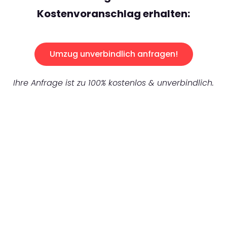
Kostenvoranschlag erhalten:
Umzug unverbindlich anfragen!
Ihre Anfrage ist zu 100% kostenlos & unverbindlich.
UNVERBINDLICHES ANGEBOT IN
UNTER 60 SEKUNDEN
:
Machen Sie sich bereit für einen
reibungslosen & sorgenfreien Umzug in
Bremen: Erleben Sie, wie unser Expertenteam