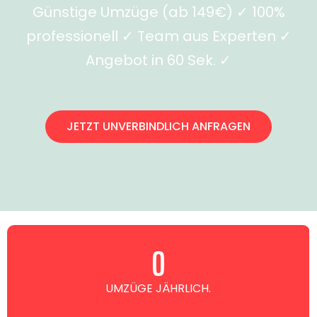
Günstige Umzüge (ab 149€) ✓ 100%
professionell ✓ Team aus Experten ✓
Angebot in 60 Sek. ✓
JETZT UNVERBINDLICH ANFRAGEN
0
UMZÜGE JÄHRLICH.