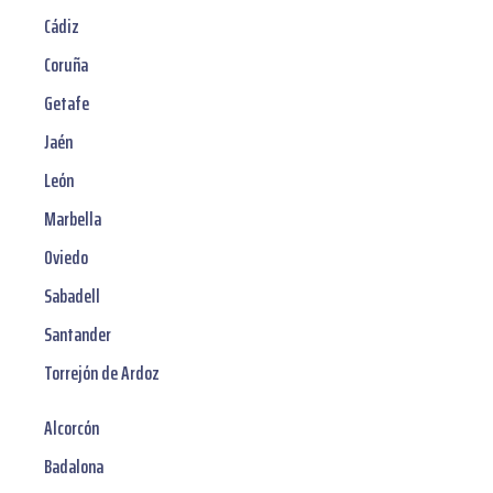
Cádiz
Coruña
Getafe
Jaén
León
Marbella
Oviedo
Sabadell
Santander
Torrejón de Ardoz
Alcorcón
Badalona